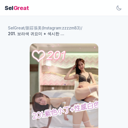
Sel
Great
SelGreat
/
新莊張美(Instagram:zzzzm83)
/
201. 보라색 귀요미 + 섹시한 흰색 스타킹 - 70장 799달러