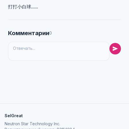
打打小白球......
Комментарии
0
SelGreat
Neutron Star Technology Inc.