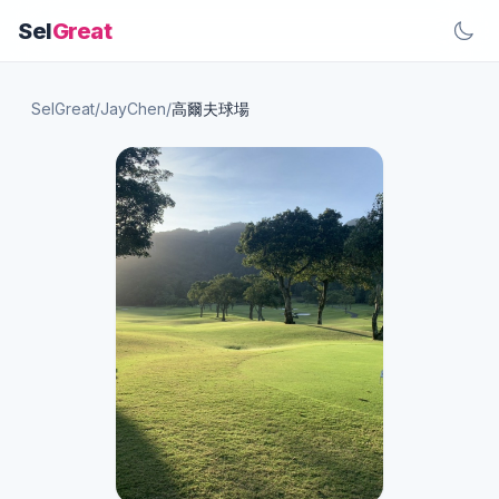
Sel
Great
SelGreat
/
JayChen
/
高爾夫球場