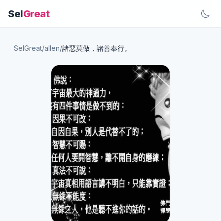
Sel
Great
SelGreat
/
allen
/
諸惡莫做，諸善奉行。