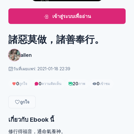
เข้าสู่ระบบเพื่ออ่าน
諸惡莫做，諸善奉行。
allen
วันที่เผยแพร่: 2021-01-18 22:39
0
0
20
0
ถูกใจ
ความคิดเห็น
ภาพ
เข้าชม
ถูกใจ
เกี่ยวกับ Ebook นี้
修行得福音，通命氣養神。