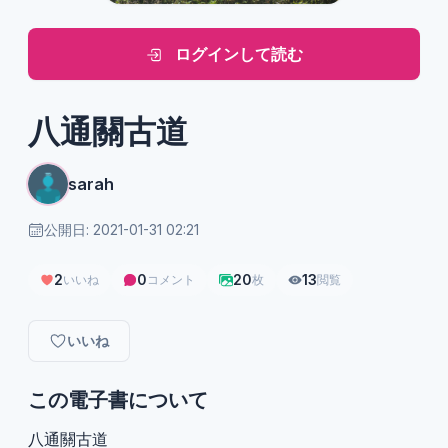
ログインして読む
八通關古道
sarah
公開日: 2021-01-31 02:21
2
0
20
13
いいね
コメント
枚
閲覧
いいね
この電子書について
八通關古道