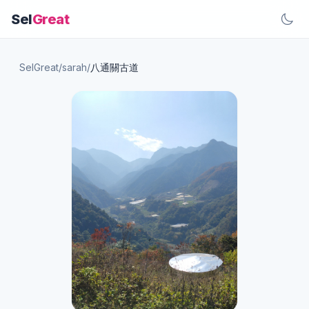
Sel
Great
SelGreat
/
sarah
/
八通關古道