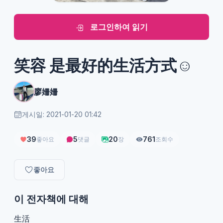
로그인하여 읽기
笑容 是最好的生活方式☺️
廖姍姍
게시일: 2021-01-20 01:42
39
5
20
761
좋아요
댓글
장
조회수
좋아요
이 전자책에 대해
生活