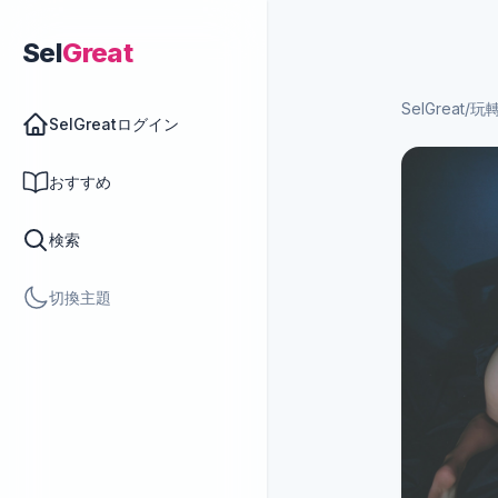
Sel
Great
SelGreat
/
玩
SelGreatログイン
おすすめ
検索
切換主題