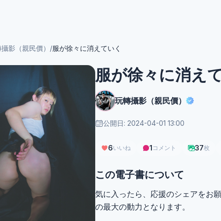
轉攝影（親民價）
/
服が徐々に消えていく
服が徐々に消え
玩轉攝影（親民價）
公開日: 2024-04-01 13:00
6
1
37
いいね
コメント
枚
この電子書について
気に入ったら、応援のシェアをお
の最大の動力となります。