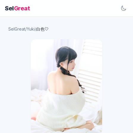
Sel
Great
SelGreat
/
Yuki
/
白色🤍