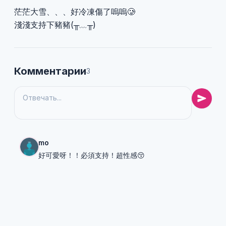
茫茫大雪、、、好冷凍傷了嗚嗚🥲
淺淺支持下豬豬(╥﹏╥)
Комментарии
3
mo
好可愛呀！！必須支持！超性感😚