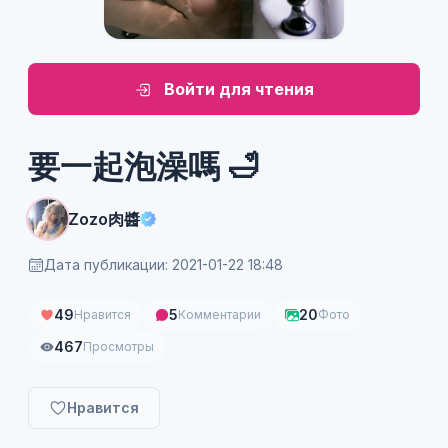
Войти для чтения
要一起泡澡嗎 🛁
Zozo肉醬
Дата публикации: 2021-01-22 18:48
49
5
20
Нравится
Комментарии
Фото
467
Просмотры
Нравится