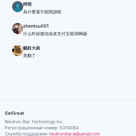
阿明
為什麼還不能閱讀呢
zhentou001
什么时候微信或者支付宝能用啊😱
貓奴大叔
美翻了
SelGreat
Neutron Star Technology Inc.
Регистрационный номер: 83114084
Служба поддержки:
neutronstar.ai@gmail.com