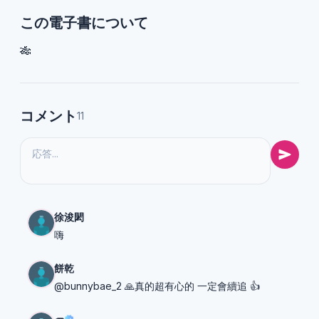
この電子書について
🎋
コメント
11
徐浚閎
嗨
餅乾
@bunnybae_2 🙏真的超有心的 一定會續追 👍