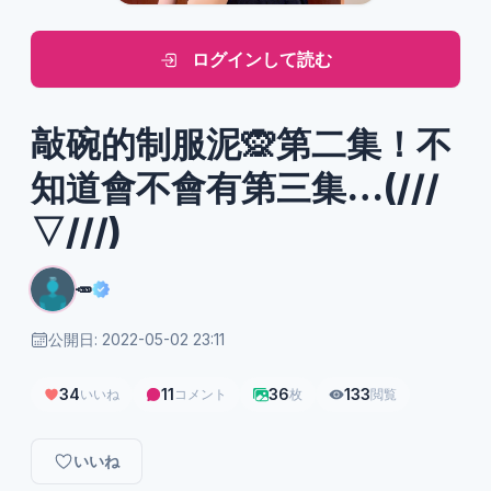
ログインして読む
敲碗的制服泥🙊第二集！不
知道會不會有第三集…(///
▽///)
🥕
公開日: 2022-05-02 23:11
34
11
36
133
いいね
コメント
枚
閲覧
いいね