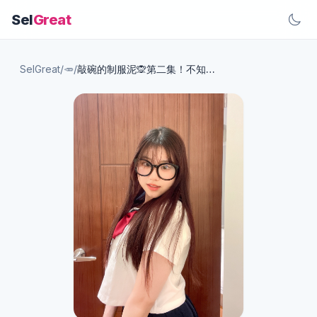
Sel
Great
SelGreat
/
🥕
/
敲碗的制服泥🙊第二集！不知道會不會有第三集…(///▽///)