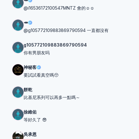
🥕
@i16536172100547MNTZ 會的☺️☺️
🥕
@g105772109883869790594 一直都沒有
g105772109883869790594
你有男朋友吗
神秘客
要試試看真空嗎🥺
餅乾
比基尼系列可以再多一點嗎～
徐維佑
等好久了 😎
吳承恩