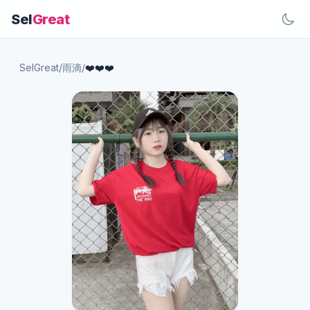
Sel
Great
SelGreat
/
雨滴
/
❤️❤️❤️