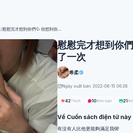
柔
/
慰慰完才想到你們💦 但想到你們我又再來了一次
慰慰完才想到你們
了一次
希柔
Ngày xuất bản: 2022-08-15 06:28
42
10
21
Thích
Bình luận
Ản
Về Cuốn sách điện tử này
有沒有人比他更能夠滿足我🫣