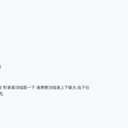
覺
住 對著最頂端親一下 邊摩擦頂端邊上下吸允 由下往
毛