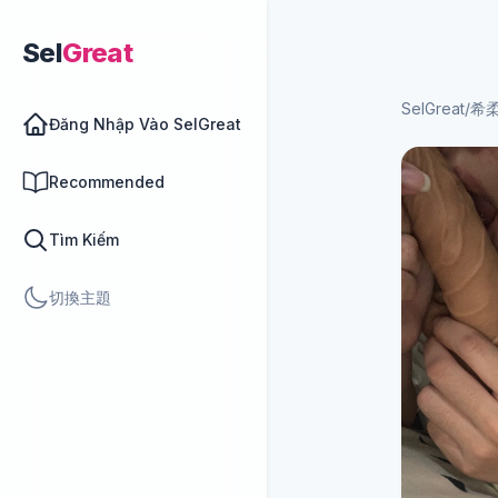
Sel
Great
SelGreat
/
希
Đăng Nhập Vào SelGreat
Recommended
Tìm Kiếm
切換主題