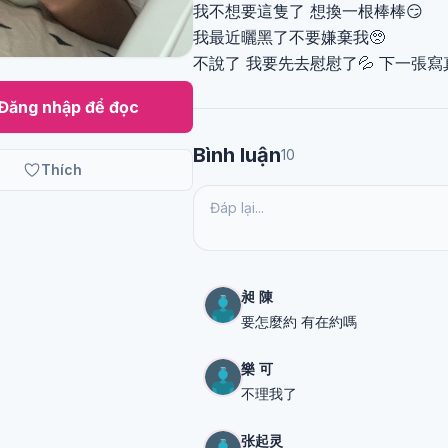
我不想要這隻了 想換一根棒棒😏
我最近曬黑了不要嫌棄我🥺
不說了 我要先去慰慰了💦 下一張寫
Đăng nhập để đọc
Bình luận
10
Thích
昶 陳
要怎麼約 有在約嗎
樂 可
不理我了
张起灵