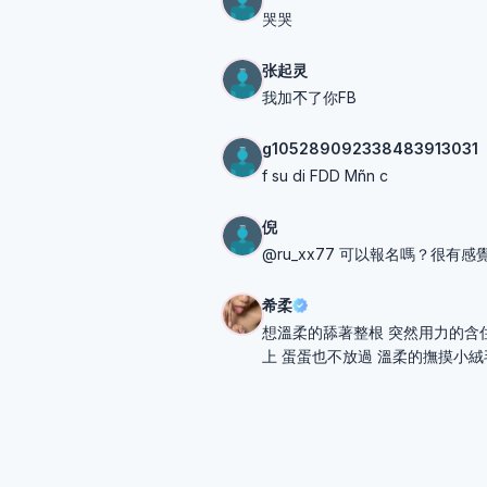
哭哭
张起灵
我加𣎴了你FB
g105289092338483913031
f su di FDD Mñn c
倪
@ru_xx77 可以報名嗎？很有感
希柔
想溫柔的舔著整根 突然用力的含
上 蛋蛋也不放過 溫柔的撫摸小絨