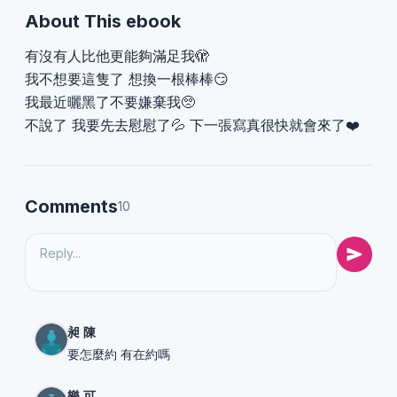
About This ebook
有沒有人比他更能夠滿足我🫣
我不想要這隻了 想換一根棒棒😏
我最近曬黑了不要嫌棄我🥺
不說了 我要先去慰慰了💦 下一張寫真很快就會來了❤️
Comments
10
昶 陳
要怎麼約 有在約嗎
樂 可