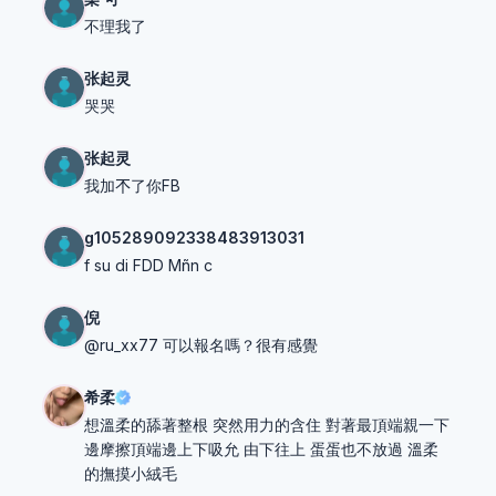
不理我了
张起灵
哭哭
张起灵
我加𣎴了你FB
g105289092338483913031
f su di FDD Mñn c
倪
@ru_xx77 可以報名嗎？很有感覺
希柔
想溫柔的舔著整根 突然用力的含住 對著最頂端親一下
邊摩擦頂端邊上下吸允 由下往上 蛋蛋也不放過 溫柔
的撫摸小絨毛