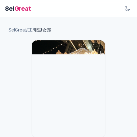
Sel
Great
SelGreat
/
EE
/
耶誕女郎