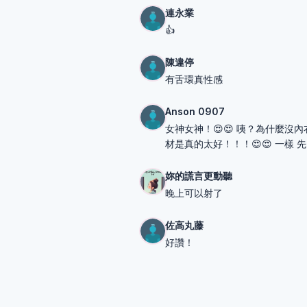
連永業
👍
陳違停
有舌環真性感
Anson 0907
女神女神！😍😍 咦？為什麼沒內衣
材是真的太好！！！😍😍 一樣 先
妳的謊言更動聽
晚上可以射了
佐高丸藤
好讚！