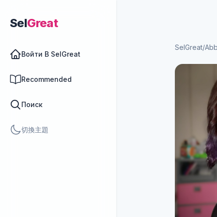
Sel
Great
SelGreat
/
Ab
Войти В SelGreat
Recommended
Поиск
切換主題