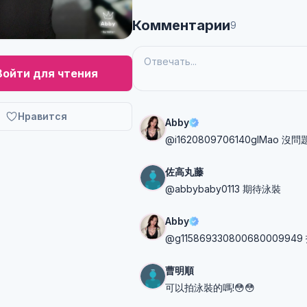
Комментарии
9
Войти для чтения
Нравится
Abby
@i1620809706140glMao 
佐高丸藤
@abbybaby0113 期待泳裝
Abby
@g11586933080068000994
曹明順
可以拍泳裝的嗎!😳😳