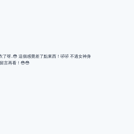
了呀..😳 這個感覺差了點東西！🤣🤣 不過女神身
留言再看！😳😳