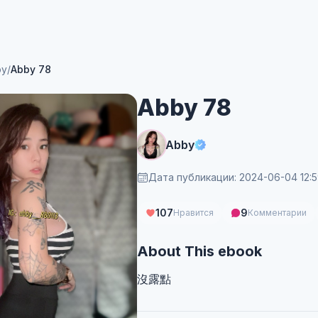
by
/
Abby 78
Abby 78
Abby
Дата публикации: 2024-06-04 12:
107
9
Нравится
Комментарии
About This ebook
沒露點