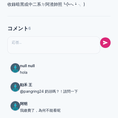
收錄暗黑或中二系ㄉ阿渣帥照┗(•̀へ •́ ╮ )
コメント
6
null null
hola
勛禾 王
@pangring24 奶頭嗎？！請問一下
阿明
我繳費了，為何不能看呢