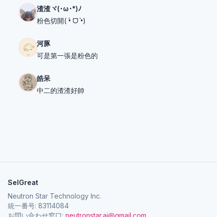
渣渣ヾ(･ω･*)ﾉ
粉色切開( •́ ᗜ •̀)
河豚
可是第一張是粉色的
皓呆
中二的渣渣好帥
SelGreat
Neutron Star Technology Inc.
統一番号: 83114084
お問い合わせ窓口:
neutronstar.ai@gmail.com