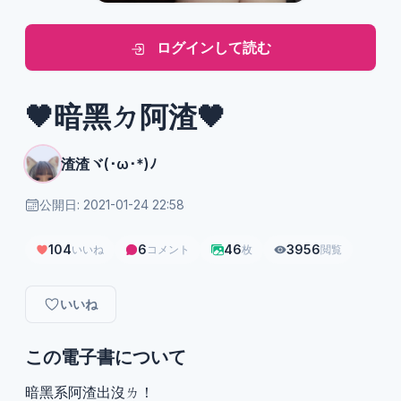
ログインして読む
🖤暗黑ㄉ阿渣🖤
渣渣ヾ(･ω･*)ﾉ
公開日: 2021-01-24 22:58
104
6
46
3956
いいね
コメント
枚
閲覧
いいね
この電子書について
暗黑系阿渣出沒ㄌ！