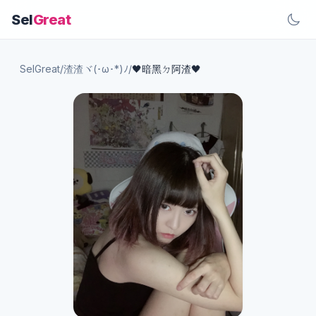
Sel
Great
SelGreat
/
渣渣ヾ(･ω･*)ﾉ
/
🖤暗黑ㄉ阿渣🖤