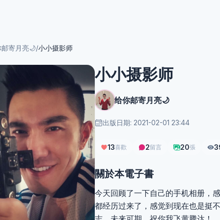
邮寄月亮🌙
/
小小摄影师
小小摄影师
给你邮寄月亮🌙
出版日期: 2021-02-01 23:44
13
2
20
3
喜歡
留言
張
關於本電子書
今天回顾了一下自己的手机相册，
都经历过来了，感觉到现在也是挺
志，未来可期，祝你我飞黄腾达！