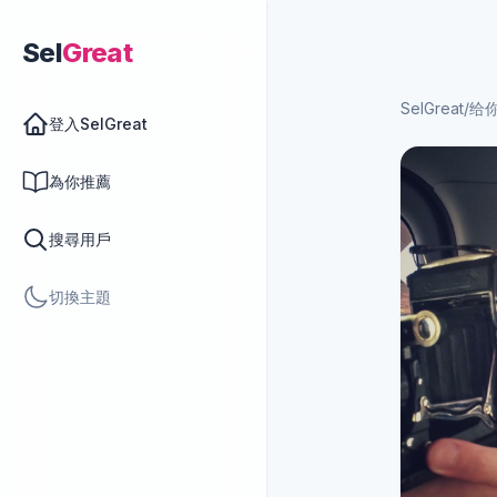
Sel
Great
SelGreat
/
给你
登入SelGreat
為你推薦
搜尋用戶
切換主題