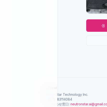
SelGreat
Neutron Star Technology Inc.
統一番号: 83114084
お問い合わせ窓口:
neutronstar.ai@gmail.