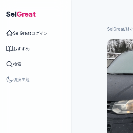
Sel
Great
SelGreat
/
林
SelGreatログイン
おすすめ
検索
切換主題