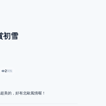
賞初雪
2
閲覧
❄️，超美的，好有北歐風情喔！