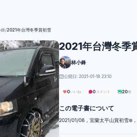
小鋒
/
2021年台灣冬季賞初雪
2021年台灣冬季
林小鋒
公開日: 2021-01-18 23:10
0
0
20
いいね
コメント
枚
この電子書について
2021/01/08，宜蘭太平山賞初雪