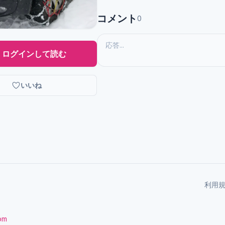
コメント
0
ログインして読む
いいね
利用
com