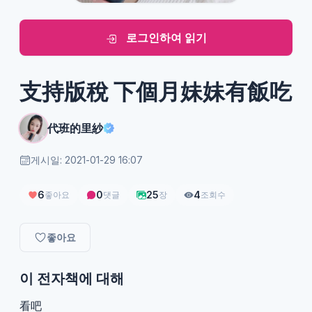
로그인하여 읽기
支持版稅 下個月妹妹有飯吃
代班的里紗
게시일: 2021-01-29 16:07
6
0
25
4
좋아요
댓글
장
조회수
좋아요
이 전자책에 대해
看吧