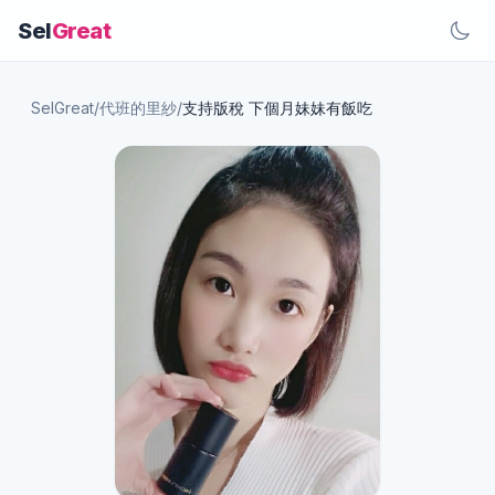
Sel
Great
SelGreat
/
代班的里紗
/
支持版稅 下個月妹妹有飯吃