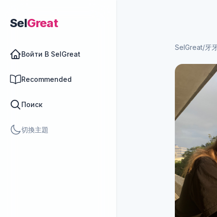
Sel
Great
SelGreat
/
牙
Войти В SelGreat
Recommended
Поиск
切換主題