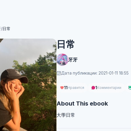
牙
/
日常
日常
牙牙
Дата публикации: 2021-01-11 18:55
11
1
Нравится
Комментарии
About This ebook
大學日常