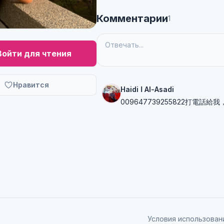
Комментарии
1
Войти для чтения
Нравится
Haidi ا Al-Asadi
009647739255822打電
Условия использован