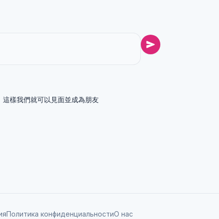
話給我，這樣我們就可以見面並成為朋友
ия
Политика конфиденциальности
О нас