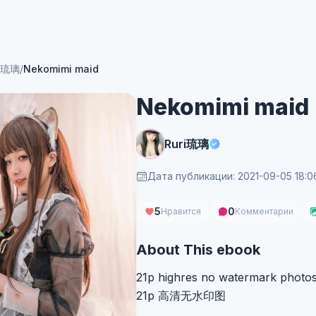
ri琉璃
/
Nekomimi maid
Nekomimi maid
Ruri琉璃
Дата публикации: 2021-09-05 18:0
5
0
Нравится
Комментарии
About This ebook
21p highres no watermark photos o
21p 高清无水印图