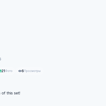
6
21
6
Фото
Просмотры
f this set!