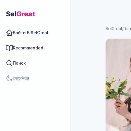
Sel
Great
SelGreat
/
Ru
Войти В SelGreat
Recommended
Поиск
切換主題