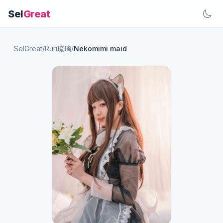
Sel
Great
SelGreat
/
Ruri琉璃
/
Nekomimi maid