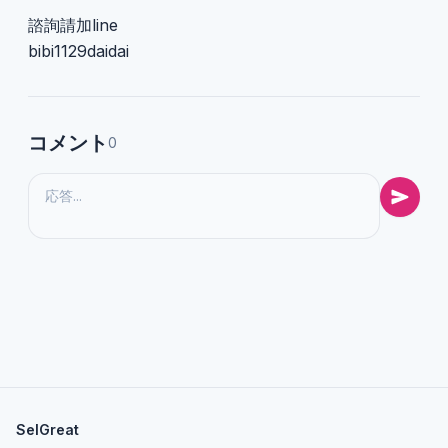
諮詢請加line
bibi1129daidai
コメント
0
SelGreat