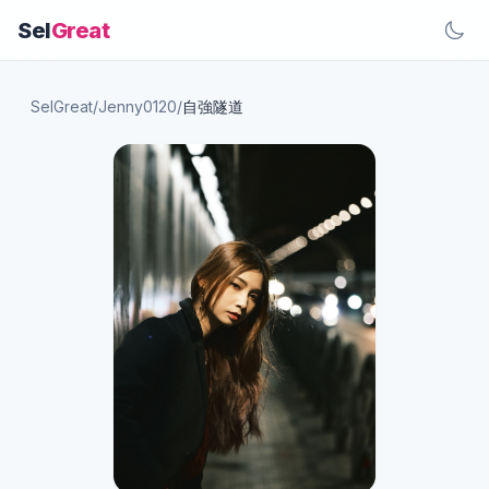
Sel
Great
SelGreat
/
Jenny0120
/
自強隧道