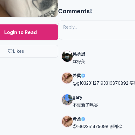
Comments
8
Login to Read
Likes
吳承恩
妳好美
希柔
@g103231127193316870892 要
gary
不更新了嗎🥺
希柔
@1662351475098 謝謝😍