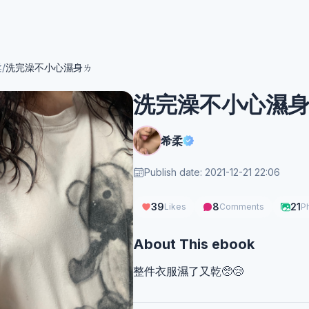
柔
/
洗完澡不小心濕身ㄌ
洗完澡不小心濕
希柔
Publish date: 2021-12-21 22:06
39
8
21
Likes
Comments
P
About This ebook
整件衣服濕了又乾🥺😢