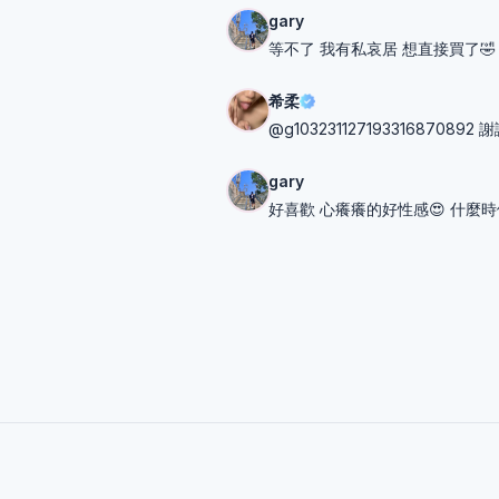
gary
等不了 我有私哀居 想直接買了🤣
希柔
@g103231127193316870
gary
好喜歡 心癢癢的好性感😍 什麼