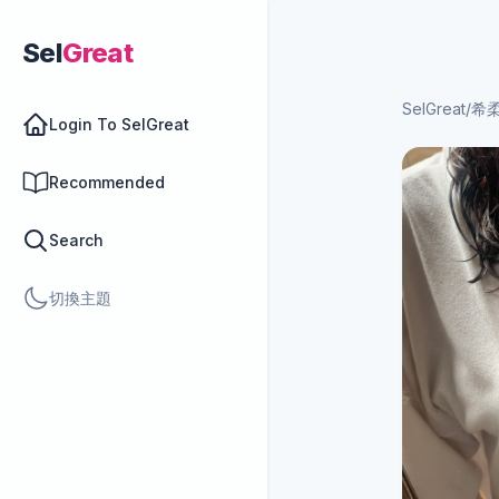
Sel
Great
SelGreat
/
希
Login To SelGreat
Recommended
Search
切換主題