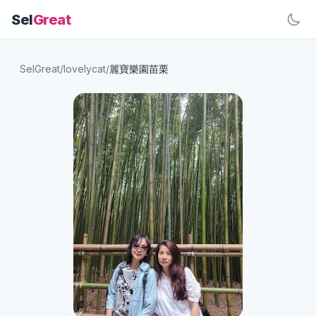
Sel
Great
SelGreat
/
lovelycat
/
麗寶樂園苗栗