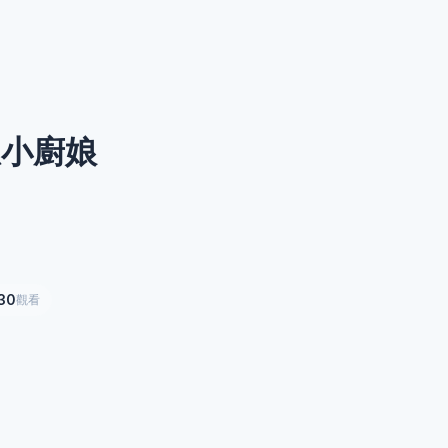
想小廚娘
30
觀看