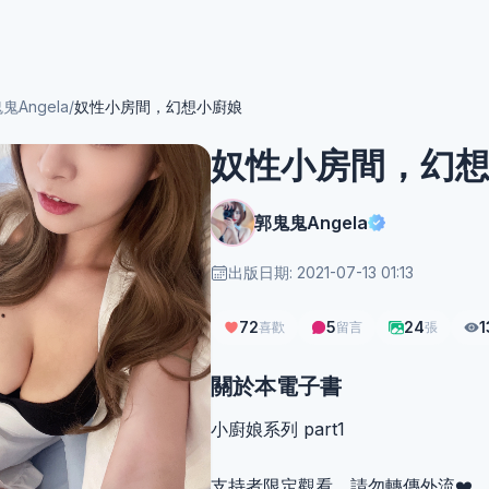
鬼Angela
/
奴性小房間，幻想小廚娘
奴性小房間，幻
郭鬼鬼Angela
出版日期: 2021-07-13 01:13
72
5
24
1
喜歡
留言
張
關於本電子書
小廚娘系列 part1
支持者限定觀看，請勿轉傳外流❤️