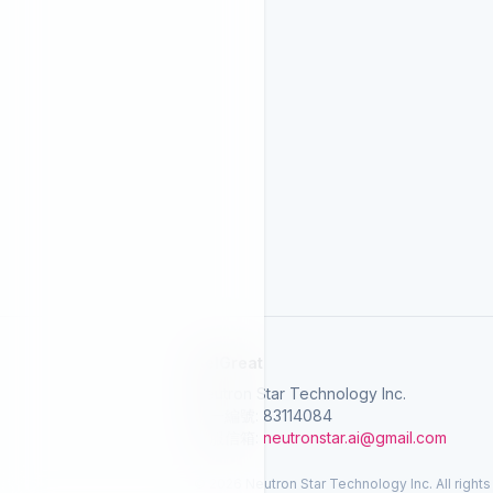
SelGreat
Neutron Star Technology Inc.
統一編號: 83114084
客服信箱:
neutronstar.ai@gmail.com
© 2026 Neutron Star Technology Inc. All rights