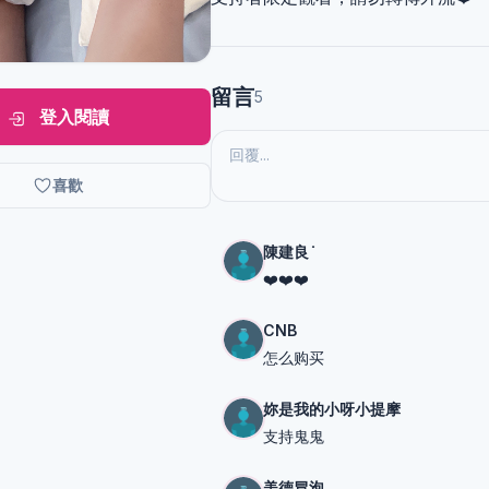
留言
5
登入閱讀
喜歡
陳建良 ̇
❤️❤️❤️
CNB
怎么购买
妳是我的小呀小提摩
支持鬼鬼
美德冒泡