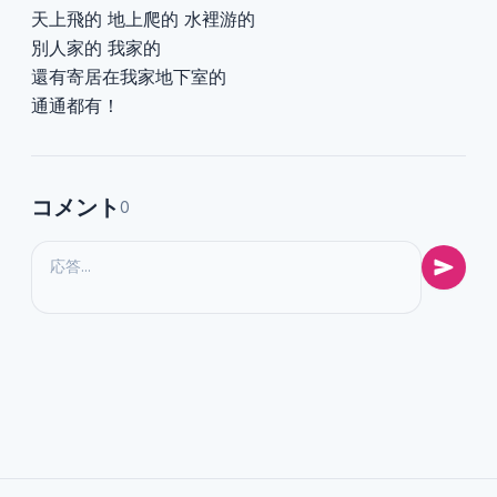
天上飛的 地上爬的 水裡游的
別人家的 我家的
還有寄居在我家地下室的
通通都有！
コメント
0