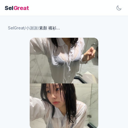
Sel
Great
SelGreat
/
小謝謝
/
素顏 襯衫…