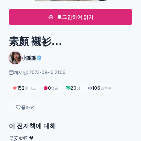
로그인하여 읽기
素顏 襯衫…
小謝謝
게시일: 2023-09-16 21:06
152
0
20
106
좋아요
댓글
장
조회수
좋아요
이 전자책에 대해
早安🫶🏻💗