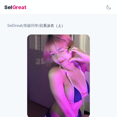
Sel
Great
SelGreat
/
果砸同學
/
日系泳衣（上）