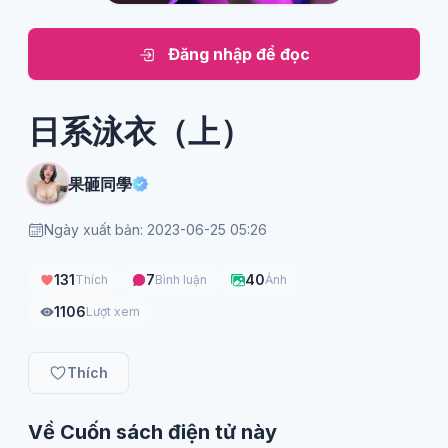
Đăng nhập để đọc
日系泳衣（上）
果砸同學
Ngày xuất bản: 2023-06-25 05:26
131
7
40
Thích
Bình luận
Ảnh
1106
Lượt xem
Thích
Về Cuốn sách điện tử này