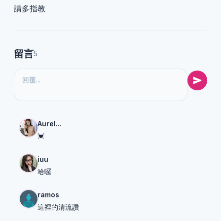
請多指教
留言
5
Aurel...
💓
iuu
哈囉
ramos
這裡的清流讚