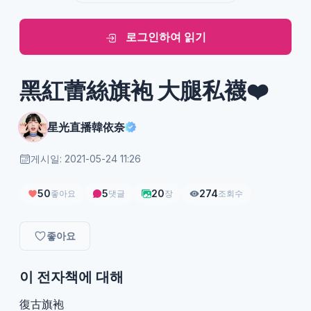
로그인하여 읽기
黑紅蕾絲旗袍 大腿私襪❤️
星光直播韓依奈
게시일: 2021-05-24 11:26
50
5
20
274
좋아요
댓글
장
조회수
좋아요
이 전자책에 대해
復古旗袍