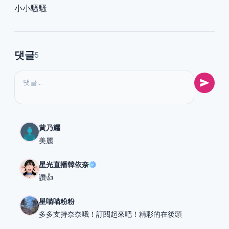
小小騷騷
댓글
5
黃乃耀
美麗
星光直播韓依奈
讚👍
星喵喵粉粉
多多支持奈奈哦！訂閱起來吧！精彩的在後頭