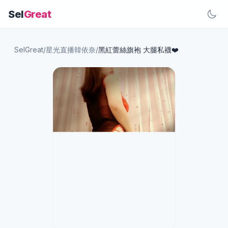
Sel
Great
SelGreat
/
星光直播韓依奈
/
黑紅蕾絲旗袍 大腿私襪❤️