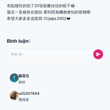
有點隨性的拍了20張面癱佳佳的樣子😂
最近一直都有在接拍 看到照相機都會怕的那種🙈
希望大家多多追蹤我 IG:jiajia.0902❤️
Bình luận
2
蘇昆珏
妳好
a25307894
覺得美