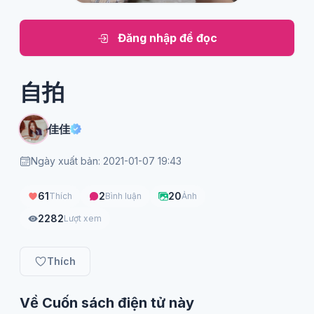
Đăng nhập để đọc
自拍
佳佳
Ngày xuất bản: 2021-01-07 19:43
61
2
20
Thích
Bình luận
Ảnh
2282
Lượt xem
Thích
Về Cuốn sách điện tử này