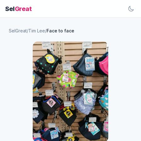
Sel
Great
SelGreat
/
Tim Lee
/
Face to face