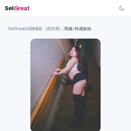
Sel
Great
SelGreat
/
玩轉攝影（親民價）
/
雨嵐-性感旅拍