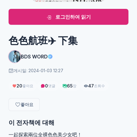
로그인하여 읽기
色色航班✈️ 下集
BDS WORD
게시일: 2024-01-03 12:27
20
0
65
47
좋아요
댓글
장
조회수
좋아요
이 전자책에 대해
一起探索兩位全裸色色美少女吧！