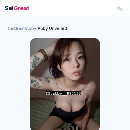
Sel
Great
SelGreat
/
Abby
/
Abby Unveiled