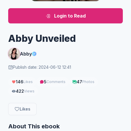
Login to Read
Abby Unveiled
Abby
Publish date: 2024-06-12 12:41
146
5
47
Likes
Comments
Photos
422
Views
Likes
About This ebook