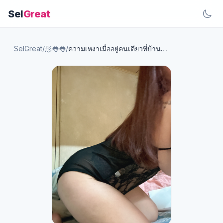
Sel
Great
SelGreat
/
彤👅👅
/
ความเหงาเมื่ออยู่คนเดียวที่บ้าน💦เวอร์ชั่นไม่มีตัดต่อ