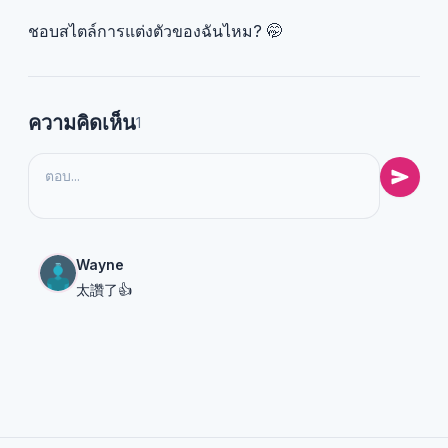
ชอบสไตล์การแต่งตัวของฉันไหม? 🤭
ความคิดเห็น
1
Wayne
太讚了👍