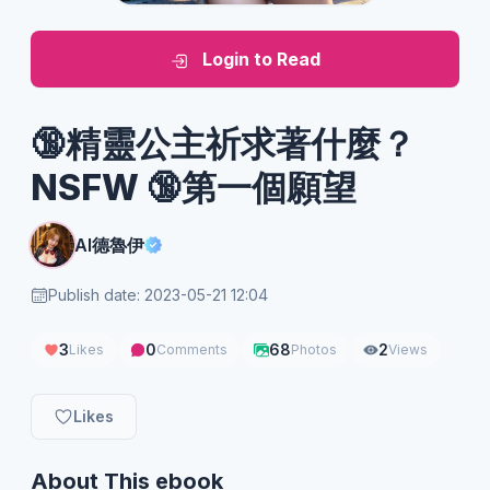
Login to Read
🔞精靈公主祈求著什麼？
NSFW 🔞第一個願望
AI德魯伊
Publish date: 2023-05-21 12:04
3
0
68
2
Likes
Comments
Photos
Views
Likes
About This ebook