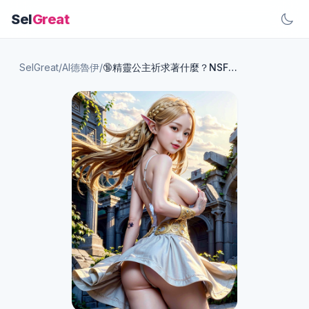
Sel
Great
SelGreat
/
AI德魯伊
/
🔞精靈公主祈求著什麼？NSFW 🔞第一個願望