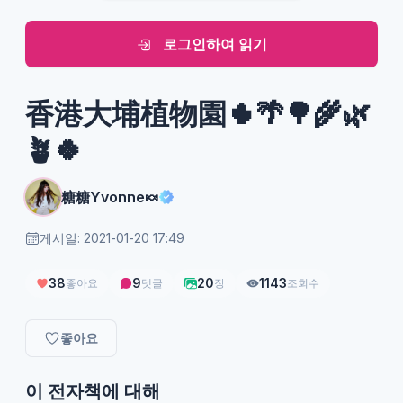
로그인하여 읽기
香港大埔植物園🌵🌴🌳🌾🌿
🪴🍀
糖糖Yvonne🍬
게시일: 2021-01-20 17:49
38
9
20
1143
좋아요
댓글
장
조회수
좋아요
이 전자책에 대해