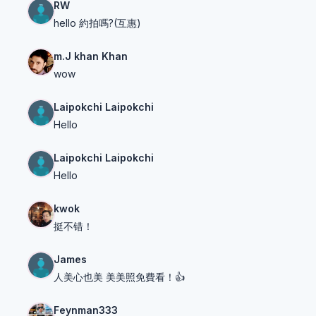
RW
hello 約拍嗎?(互惠)
m.J khan Khan
wow
Laipokchi Laipokchi
Hello
Laipokchi Laipokchi
Hello
kwok
挺不错！
James
人美心也美 美美照免費看！👍
Feynman333