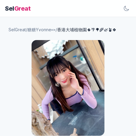
Sel
Great
SelGreat
/
糖糖Yvonne🍬
/
香港大埔植物園🌵🌴🌳🌾🌿🪴🍀