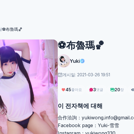
i
/
⚽️布魯瑪🏀
⚽️布魯瑪🏀
Yuki
게시일: 2021-03-26 19:51
45
3
20
좋아요
댓글
장
이 전자책에 대해
合作洽詢：
yukiwong.info@gmail.
Facebook page：Yuki-雪雪
Instagram：yukiwong330