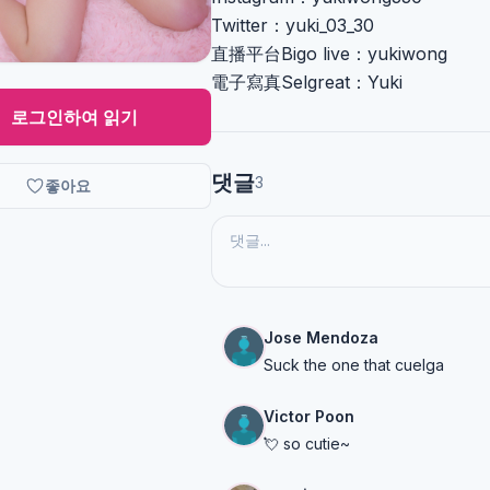
Twitter：yuki_03_30
直播平台Bigo live：yukiwong
電子寫真Selgreat：Yuki
로그인하여 읽기
댓글
3
좋아요
Jose Mendoza
Suck the one that cuelga
Victor Poon
💘 so cutie~