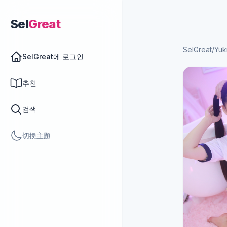
Sel
Great
SelGreat
/
Yuk
SelGreat에 로그인
추천
검색
切換主題