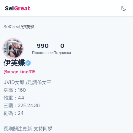
Sel
Great
SelGreat
/
伊芙蝶
990
0
Поклонники
Подписки
伊芙蝶
@angelking315
JVID女郎 /足調係女王
身高：160
體重：44
三圍：32E.24.36
鞋碼：24
長期關注更新 支持阿蝶