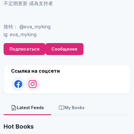
不定期更新 成為支持者
推特： @eva_myking
ig: eva_myking
Подписаться
Сообщение
Ссылка на соцсети
Latest Feeds
My Books
Hot Books