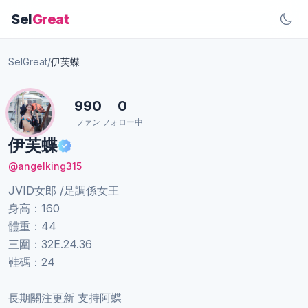
Sel
Great
SelGreat
/
伊芙蝶
990
0
ファン
フォロー中
伊芙蝶
@angelking315
JVID女郎 /足調係女王
身高：160
體重：44
三圍：32E.24.36
鞋碼：24
長期關注更新 支持阿蝶