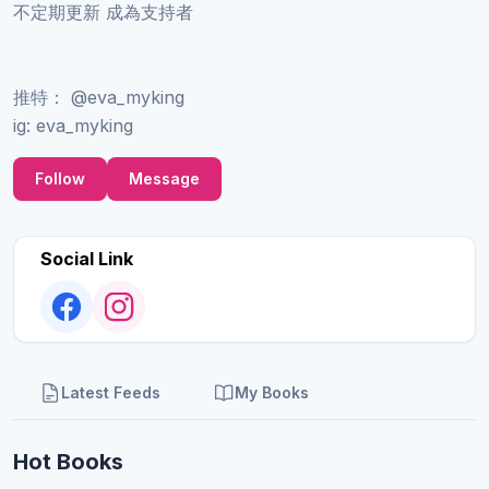
不定期更新 成為支持者
推特： @eva_myking
ig: eva_myking
Follow
Message
Social Link
Latest Feeds
My Books
Hot Books