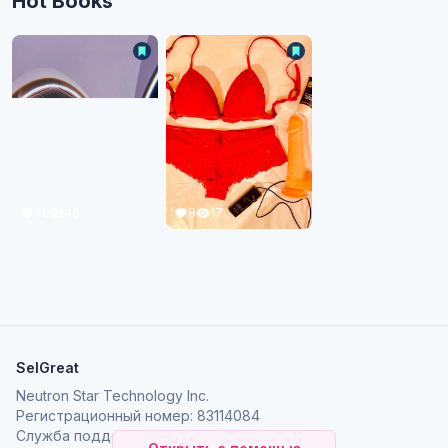
Hot Books
8
17
49
46
SelGreat
Neutron Star Technology Inc.
Регистрационный номер: 83114084
Служба поддержки:
neutronstar.ai@gmail.com