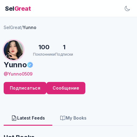
Sel
Great
SelGreat
/
Yunno
100
1
Поклонники
Подписки
Yunno
@Yunno0509
Подписаться
Сообщение
Latest Feeds
My Books