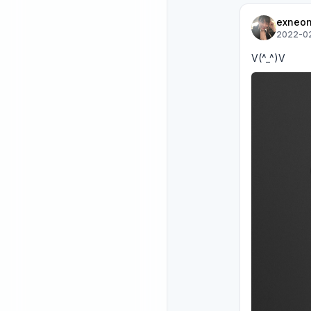
exneon
2022-02
V(^_^)V