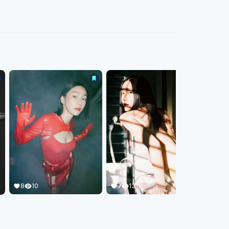
8
10
7
13