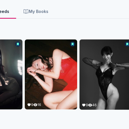
Feeds
My Books
9
16
9
46