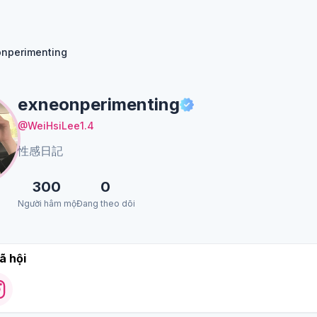
nperimenting
exneonperimenting
@WeiHsiLee1.4
性感日記
300
0
Người hâm mộ
Đang theo dõi
ã hội