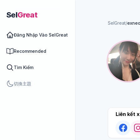
Sel
Great
SelGreat
/
exneo
Đăng Nhập Vào SelGreat
Recommended
Tìm Kiếm
切換主題
Liên kết x