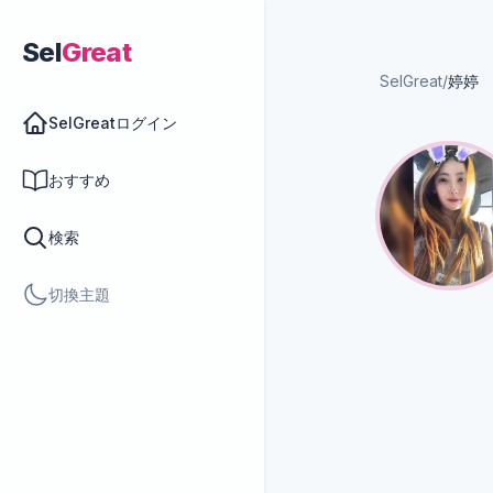
Sel
Great
SelGreat
/
婷婷
SelGreatログイン
おすすめ
検索
切換主題