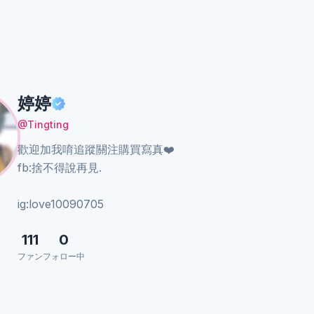
婷婷
@Tingting
歡迎加我唷追蹤關注購買寫真❤️
fb:捨不得說再見.
ig:love10090705
111
0
ファン
フォロー中