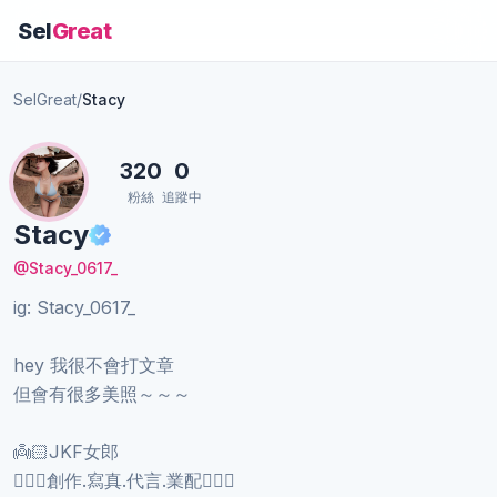
Sel
Great
SelGreat
/
Stacy
320
0
粉絲
追蹤中
Stacy
@Stacy_0617_
ig: Stacy_0617_
hey 我很不會打文章
但會有很多美照～～～
👼🏻JKF女郎
️🧚🏻‍♀️創作.寫真.代言.業配🧚🏻‍♀️