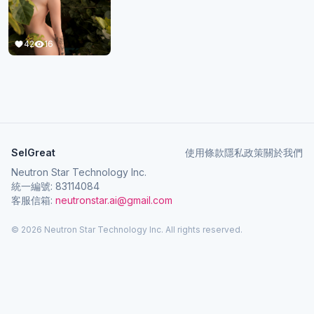
42
16
SelGreat
使用條款
隱私政策
關於我們
Neutron Star Technology Inc.
統一編號: 83114084
客服信箱:
neutronstar.ai@gmail.com
© 2026 Neutron Star Technology Inc. All rights reserved.