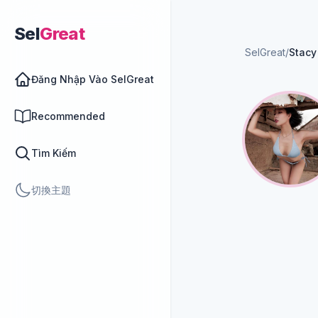
Sel
Great
SelGreat
/
Stacy
Đăng Nhập Vào SelGreat
Recommended
Tìm Kiếm
切換主題