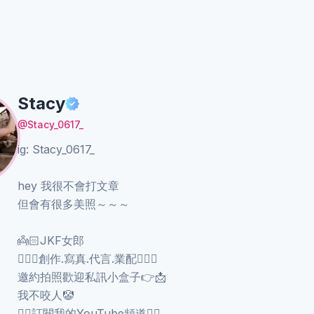
Stacy
@Stacy_0617_
ig: Stacy_0617_
hey 我很不會打文章
但會有很多美照～～～
👼🏻JKF女郎
️🧚🏻‍♀️創作.寫真.代言.業配🧚🏻‍♀️
邀約拍照歡迎私訊小盒子👉📩
我不咬人🤡
👇🏻訂閱我的YouTube頻道👇🏻