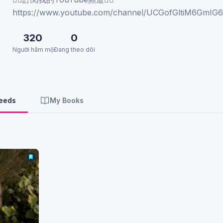
https://www.youtube.com/channel/UCGofGltiM6GmI
320
0
Người hâm mộ
Đang theo dõi
Feeds
My Books