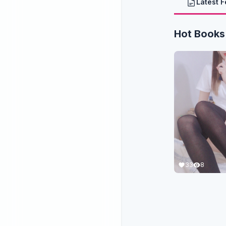
Latest 
Hot Books
33
8