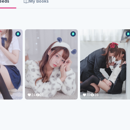
Feeds
My Books
19
28
24
21